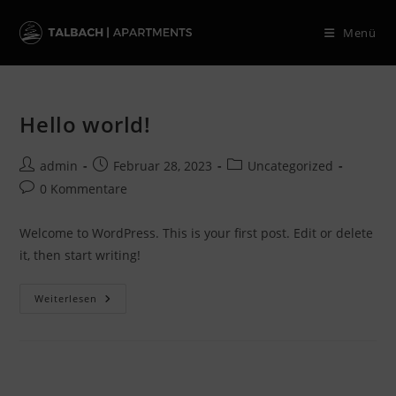
Zum
Inhalt
Menü
springen
Hello world!
Beitrags-
Beitrag
Beitrags-
admin
Februar 28, 2023
Uncategorized
Autor:
veröffentlicht:
Kategorie:
Beitrags-
0 Kommentare
Kommentare:
Welcome to WordPress. This is your first post. Edit or delete
it, then start writing!
Hello
Weiterlesen
World!